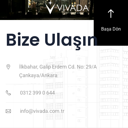
Başa Dön
Bize Ulaşın
İlkbahar, Galip Erdem Cd. No: 29/A
Çankaya/Ankara
0312 399 0 644
info@vivada.com.tr